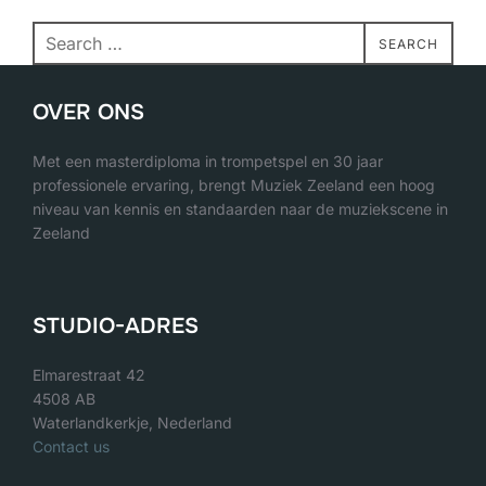
Search
SEARCH
for:
OVER ONS
Met een masterdiploma in trompetspel en 30 jaar
professionele ervaring, brengt Muziek Zeeland een hoog
niveau van kennis en standaarden naar de muziekscene in
Zeeland
STUDIO-ADRES
Elmarestraat 42
4508 AB
Waterlandkerkje, Nederland
Contact us