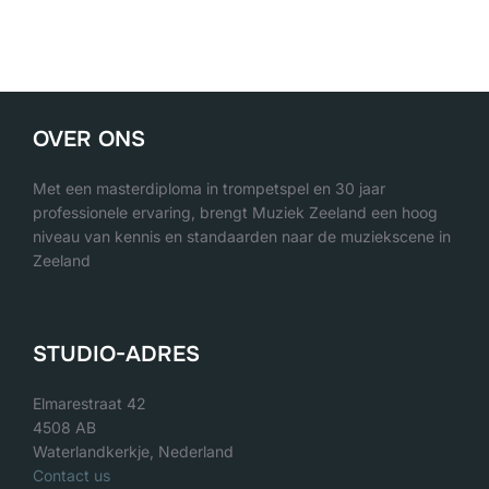
OVER ONS
Met een masterdiploma in trompetspel en 30 jaar
professionele ervaring, brengt Muziek Zeeland een hoog
niveau van kennis en standaarden naar de muziekscene in
Zeeland
STUDIO-ADRES
Elmarestraat 42
4508 AB
Waterlandkerkje, Nederland
Contact us