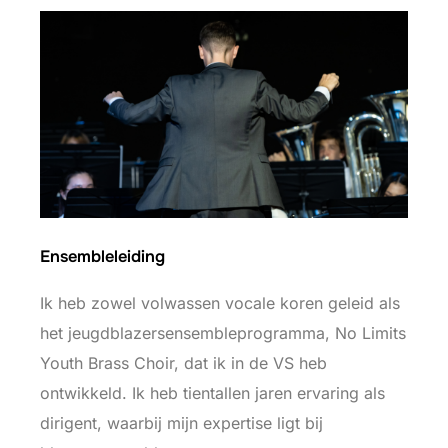
Ensembleleiding
Ik heb zowel volwassen vocale koren geleid als
het jeugdblazersensembleprogramma, No Limits
Youth Brass Choir, dat ik in de VS heb
ontwikkeld. Ik heb tientallen jaren ervaring als
dirigent, waarbij mijn expertise ligt bij